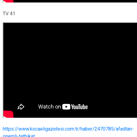
TV 41
https://www.kocaeligazetesi.com.tr/haber/2470785/afadtan-
onemli-tatbikat