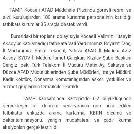
TAMP-Kocaeli AFAD Müdahale Planında görevli resmi ve
sivil kuruluşlardan 180 arama kurtarma personelinin katıldığı
tatbikata kurumlar 35 araçla destek verdi.
Bursa’daki bir toplantı dolayısıyla Kocaeli Valimiz Hüseyin
Aksoy’un katılamadığı tatbikata Vali Yardımcımız Beyazıt Tanç,
İl Müdürümüz Salim Tekoğul, Yalova AFAD İl Müdürü Aziz
Aksoy, SYDV İl Müdürü İsmet Çalışkan, Kızılay Şube Başkanı
Cengiz İpek, Türk Telekom İl Müdürü Metin Ay, Sakarya ve
Düzce AFAD Müdürlüklerinden Şube Müdürleri, İtfaiye Müdürü
Kadir Köktürk, Donanma Komutanlığından askeri yetkililer ve
hizmet gruplarının temsilcileri katıldı.
TAMP kapsamında Kartepe’de 6,2 büyüklüğünde
gerçekleşen bir deprem senaryosuna göre icra edilen
tatbikatta enkazda arama kurtarma, KBRN ölçümü ve
dekontaminasyonu, yangın müdahalesi ve çadır kurma
aksiyonları gerçekleştirildi.