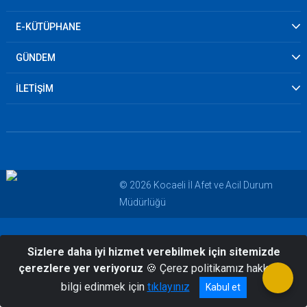
E-KÜTÜPHANE
GÜNDEM
İLETİŞİM
© 2026 Kocaeli İl Afet ve Acil Durum
Müdürlüğü
Sizlere daha iyi hizmet verebilmek için sitemizde
çerezlere yer veriyoruz
🍪 Çerez politikamız hakkında
bilgi edinmek için
tıklayınız
Kabul et