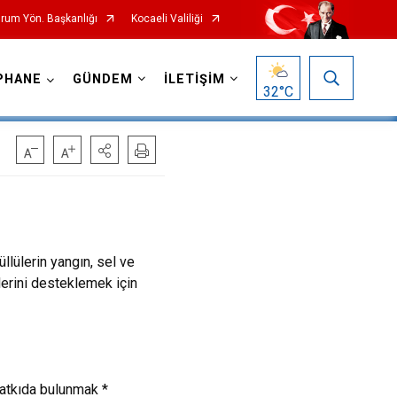
urum Yön. Başkanlığı
Kocaeli Valiliği
PHANE
GÜNDEM
İLETİŞİM
32
°C
llülerin yangın, sel ve
elerini desteklemek için
 katkıda bulunmak *