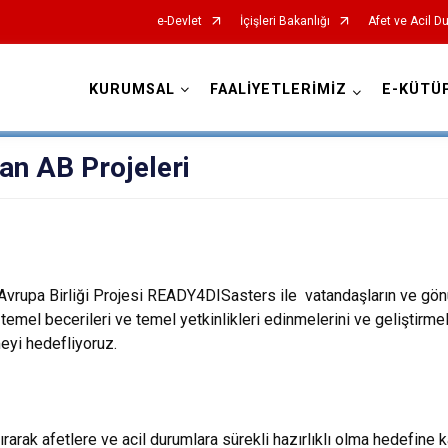
e-Devlet
İçişleri Bakanlığı
Afet ve Acil D
KURUMSAL
FAALİYETLERİMİZ
E-KÜTÜ
AFAD İl Müdürlükleri
an AB Projeleri
vrupa Birliği Projesi
READY4DISasters
ile
vatandaşların ve gönü
a temel becerileri ve temel yetkinlikleri edinmelerini ve geliştirm
tmeyi hedefliyor
uz
.
tırarak afetlere ve acil durumlara sürekli hazırlıklı olma hedefine