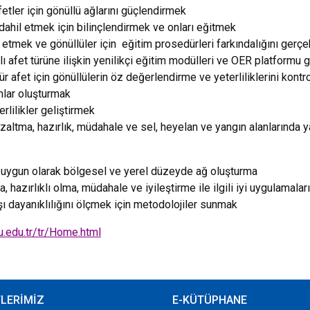
etler için gönüllü ağlarını güçlendirmek
dahil etmek için bilinçlendirmek ve onları eğitmek
e etmek ve gönüllüler için eğitim prosedürleri
farkındalığını gerç
lı afet türüne ilişkin yenilikçi eğitim modülleri ve OER platformu 
ür afet için gönüllülerin öz değerlendirme ve yeterliliklerini kontr
nlar oluşturmak
erlilikler geliştirmek
azaltma
, hazırlık, müdahale ve sel, heyelan ve yangın alanlarında
y
na uygun olarak bölgesel ve yerel düzeyde ağ oluşturma
ma
, hazırlıklı olma, müdahale ve iyileştirme ile ilgili iyi uygulamala
rşı dayanıklılığını ölçmek için metodolojiler sunmak
u.edu.tr/tr/Home.html
TLERİMİZ
E-KÜTÜPHANE