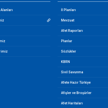
Alanları
İl Planları
miz
Mevzuat
Afet Raporları
imiz
Planlar
rimiz
Sözlükler
KBRN
Sivil Savunma
Afete Hazır Türkiye
Afişler ve Broşürler
Afet Haritaları