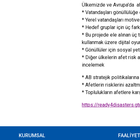
Ülkemizde ve
Avrupa'da
af
* Vatandaşları gönüllülüğe 
* Yerel vatandaşları motiv
* Hedef gruplar için üç fark
* Bu projede ele alınan üç t
kullanmak üzere dijital oyu
* Gönüllüler için sosyal yet
* Diğer ülkelerin afet
risk 
incelemek
* AB stratejik politikaları
* Afetlerin
risklerini azalt
* Toplulukların afetlere ka
https://ready4disasters.gt
KURUMSAL
FAALİYE